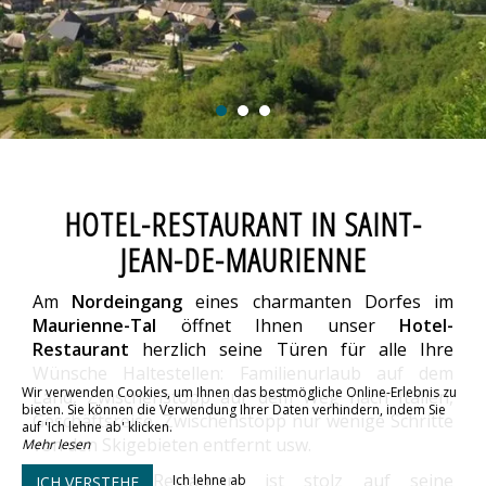
HOTEL-RESTAURANT IN SAINT-
JEAN-DE-MAURIENNE
Am
Nordeingang
eines charmanten Dorfes im
Maurienne-Tal
öffnet Ihnen unser
Hotel-
Restaurant
herzlich seine Türen für alle Ihre
Wünsche Haltestellen: Familienurlaub auf dem
Wir verwenden Cookies, um Ihnen das bestmögliche Online-Erlebnis zu
Land, Zwischenstopp auf dem Weg nach Italien,
bieten. Sie können die Verwendung Ihrer Daten verhindern, indem Sie
Geschäftsreise, Zwischenstopp nur wenige Schritte
auf 'Ich lehne ab' klicken.
von den Skigebieten entfernt usw.
Mehr lesen
Unser Hotel-Restaurant ist stolz auf seine
Ich lehne ab
ICH VERSTEHE